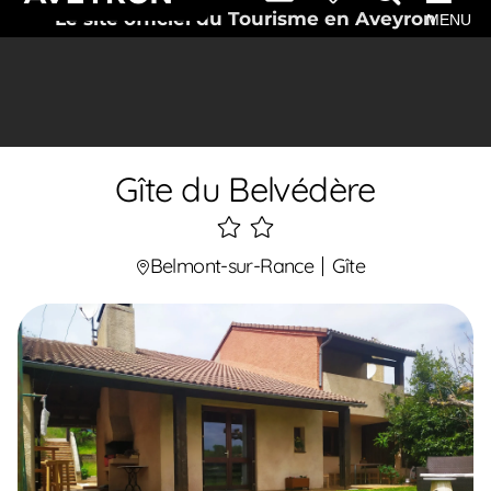
Le site officiel du Tourisme en Aveyron
MENU
Gîte du Belvédère
2
étoiles
Belmont-sur-Rance
Gîte