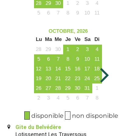
28
29
30
1
2
3
4
5
6
7
8
9
10
11
OCTOBRE, 2026
Lu
Ma
Me
Je
Ve
Sa
Di
28
29
30
1
2
3
4
5
6
7
8
9
10
11
12
13
14
15
16
17
18
19
20
21
22
23
24
25
26
27
28
29
30
31
1
2
3
4
5
6
7
8
disponible
non disponible
Gite du Belvédère
Lotissement Les Traversous