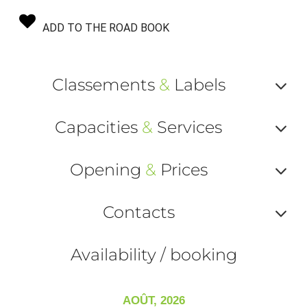
ADD TO THE ROAD BOOK
Classements
&
Labels
Af
Capacities
&
Services
ou
Af
ma
Opening
&
Prices
ou
le
Af
ma
Contacts
la
ou
le
Af
ma
Availability / booking
la
ou
le
ma
ou
AOÛT, 2026