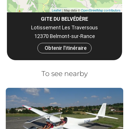
Leaflet
| Map data ©
OpenStreetMap contributors
GITE DU BELVÉDÈRE
Lotissement Les Traversous
12370 Belmont-sur-Rance
Obtenir l'itinéraire
To see nearby