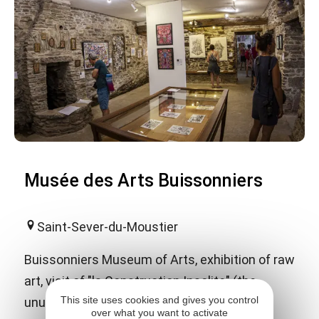
Musée des Arts Buissonniers
Saint-Sever-du-Moustier
Buissonniers Museum of Arts, exhibition of raw
art, visit of "la Construction Insolite" (the
This site uses cookies and gives you control
unusual construction) a collective
over what you want to activate