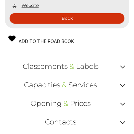
Website
Book
ADD TO THE ROAD BOOK
Classements
&
Labels
Af
Capacities
&
Services
ou
Af
ma
Opening
&
Prices
ou
le
Af
ma
Contacts
la
ou
le