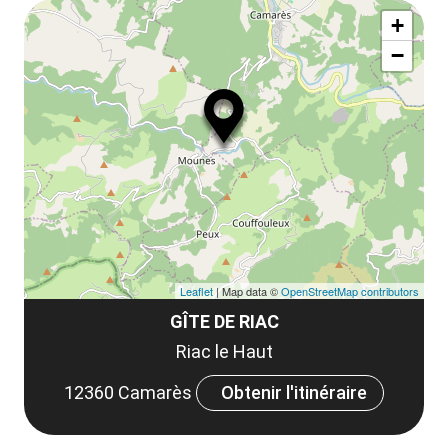
Af
ma
la
+
ou
le
−
ma
ou
le
et
co
tar
Leaflet
| Map data ©
OpenStreetMap contributors
GÎTE DE RIAC
Riac le Haut
12360 Camarès
Obtenir l'itinéraire