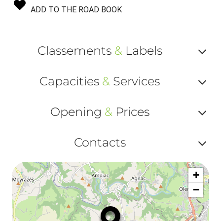
ADD TO THE ROAD BOOK
Classements
&
Labels
Af
Capacities
&
Services
ou
Af
ma
Opening
&
Prices
ou
le
Af
ma
Contacts
la
ou
le
Af
ma
la
+
ou
le
−
ma
ou
le