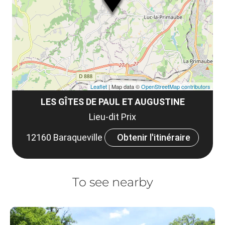
et
co
tar
Leaflet
| Map data ©
OpenStreetMap contributors
LES GÎTES DE PAUL ET AUGUSTINE
Lieu-dit Prix
12160 Baraqueville
Obtenir l'itinéraire
To see nearby