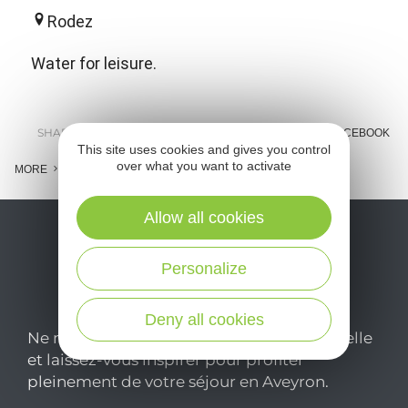
Rodez
Water for leisure.
SHARE :
E-MAIL
MESSENGER
FACEBOOK
This site uses cookies and gives you control
over what you want to activate
MORE
Allow all cookies
Personalize
Deny all cookies
Ne manquez pas notre newsletter mensuelle
et laissez-vous inspirer pour profiter
pleinement de votre séjour en Aveyron.