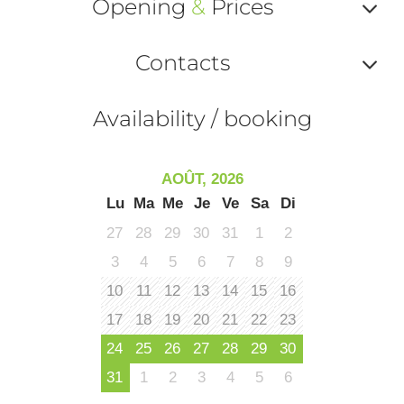
ma
Opening
&
Prices
ou
le
Af
ma
Contacts
la
ou
le
Af
ma
Availability / booking
la
ou
le
ma
ou
AOÛT, 2026
le
Lu
Ma
Me
Je
Ve
Sa
Di
et
co
27
28
29
30
31
1
2
tar
3
4
5
6
7
8
9
10
11
12
13
14
15
16
17
18
19
20
21
22
23
24
25
26
27
28
29
30
31
1
2
3
4
5
6