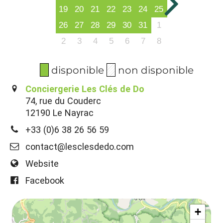
19
20
21
22
23
24
25
26
27
28
29
30
31
1
2
3
4
5
6
7
8
disponible
non disponible
Conciergerie Les Clés de Do
74, rue du Couderc
12190 Le Nayrac
+33 (0)6 38 26 56 59
contact@lesclesdedo.com
Website
Facebook
+