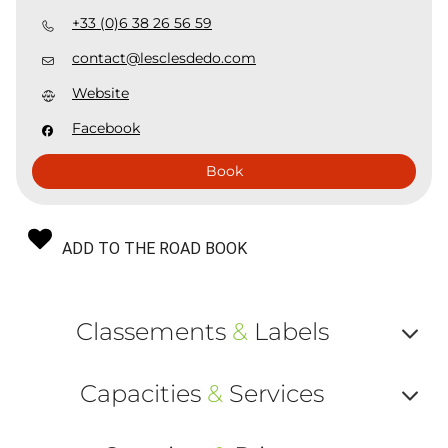
+33 (0)6 38 26 56 59
contact@lesclesdedo.com
Website
Facebook
Book
ADD TO THE ROAD BOOK
Classements
&
Labels
Af
Capacities
&
Services
ou
Af