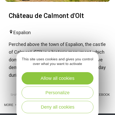
Château de Calmont d'Olt
Espalion
Perched above the town of Espalion, the castle
of Calmont d'Olt is a historic monument which
This site uses cookies and gives you control
dominates the Lot valley. Daily shows and live
over what you want to activate
demonstrations with siege machines everyday
during the summer holidays.
Allow all cookies
Personalize
SHARE :
E-MAIL
MESSENGER
FACEBOOK
MORE
Deny all cookies