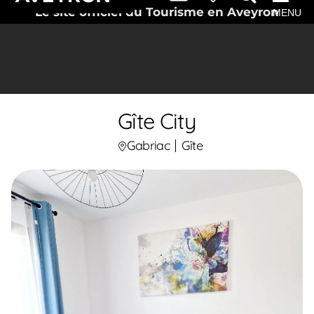
Le site officiel du Tourisme en Aveyron
MENU
Gîte City
Gabriac
Gîte