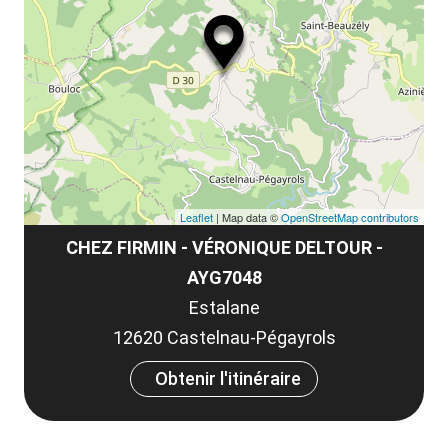
ma
la
le
co
Leaflet
| Map data ©
OpenStreetMap contributors
CHEZ FIRMIN - VÉRONIQUE DELTOUR -
AYG7048
Estalane
12620 Castelnau-Pégayrols
Obtenir l'itinéraire