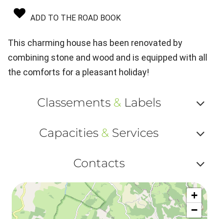
ADD TO THE ROAD BOOK
This charming house has been renovated by
combining stone and wood and is equipped with all
the comforts for a pleasant holiday!
Classements
&
Labels
Af
Capacities
&
Services
ou
Af
ma
Contacts
ou
le
Af
ma
la
+
ou
le
−