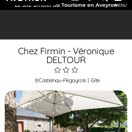
Le site officiel du Tourisme en Aveyron
MENU
Chez Firmin - Véronique
DELTOUR
3
étoiles
Castelnau-Pégayrols
Gîte