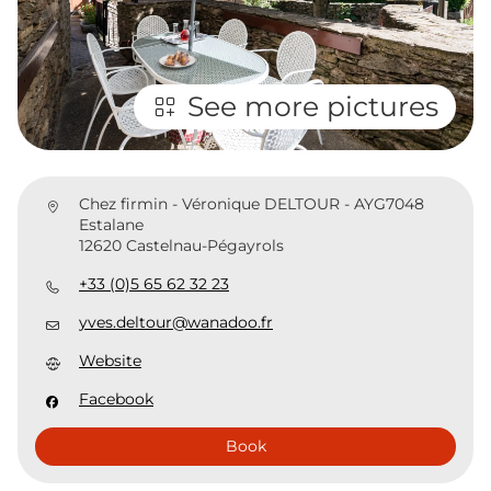
See more pictures
Chez firmin - Véronique DELTOUR - AYG7048
Estalane
12620 Castelnau-Pégayrols
+33 (0)5 65 62 32 23
yves.deltour@wanadoo.fr
Website
Facebook
Book