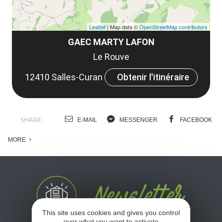
Leaflet
| Map data ©
OpenStreetMap contributors
GAEC MARTY LAFON
Le Rouve
12410 Salles-Curan
Obtenir l'itinéraire
SHARE :
E-MAIL
MESSENGER
FACEBOOK
MORE
This site uses cookies and gives you control
over what you want to activate