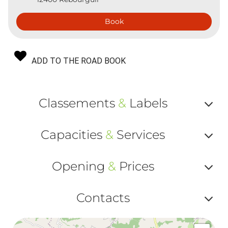
Book
ADD TO THE ROAD BOOK
Classements
&
Labels
Af
Capacities
&
Services
ou
Af
ma
Opening
&
Prices
ou
le
Af
ma
Contacts
la
ou
le
Af
ma