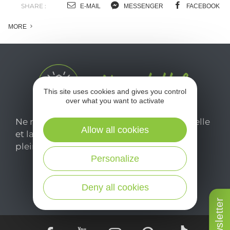
SHARE :
E-MAIL
MESSENGER
FACEBOOK
MORE
This site uses cookies and gives you control
over what you want to activate
Ne manquez pas notre newsletter mensuelle
Allow all cookies
et laissez-vous inspirer pour profiter
pleinement de votre séjour en Aveyron.
Personalize
Je m'abonne ici
Deny all cookies
Newsletter