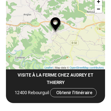
la
+
ou
le
−
ma
ou
le
et
co
tar
Leaflet
| Map data ©
OpenStreetMap contributors
VISITE À LA FERME CHEZ AUDREY ET
THIERRY
12400 Rebourguil
Obtenir l'itinéraire