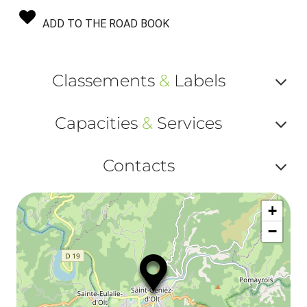
ADD TO THE ROAD BOOK
Classements
&
Labels
Af
Capacities
&
Services
ou
Af
ma
Contacts
ou
le
Af
ma
la
+
ou
le
−
ma
la
le
co