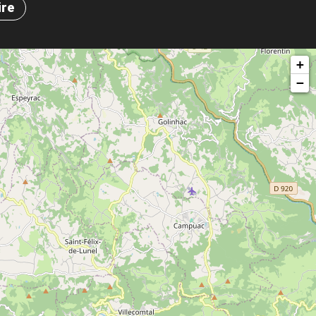
ire
+
−