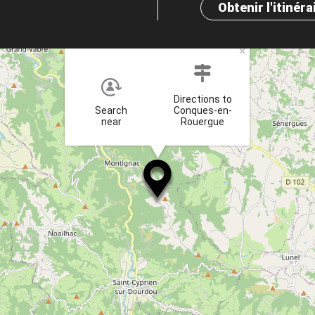
Obtenir l'itinéra
×
Directions to
Search
Conques-en-
near
Rouergue