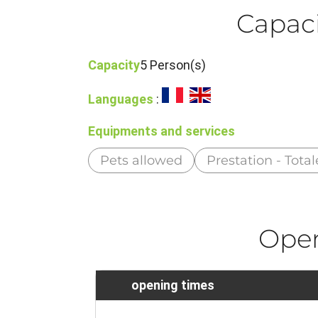
Capaci
Capacity
5 Person(s)
Languages
:
Equipments and services
Pets allowed
Prestation - Tot
Ope
opening times