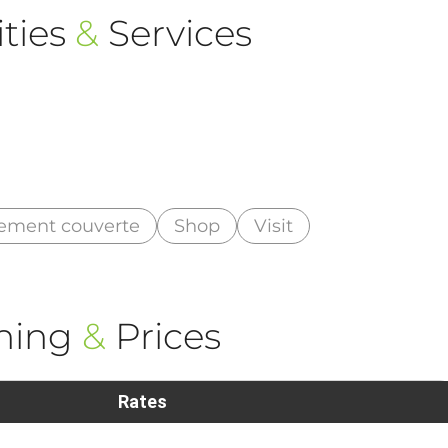
ties
&
Services
alement couverte
Shop
Visit
ning
&
Prices
Rates