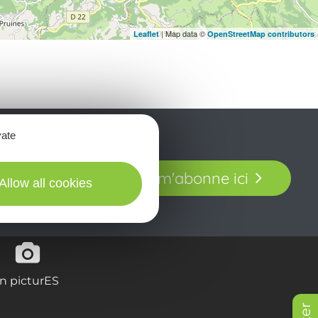
| Map data ©
Leaflet
OpenStreetMap contributors
vate
t laissez-vous
Je m'abonne ici
our en Aveyron.
Allow all cookies
in picturES