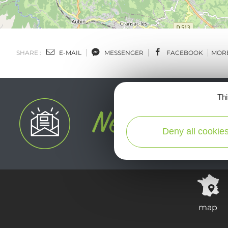
SHARE :
E-MAIL
MESSENGER
FACEBOOK
MOR
Thi
Deny all cookie
map