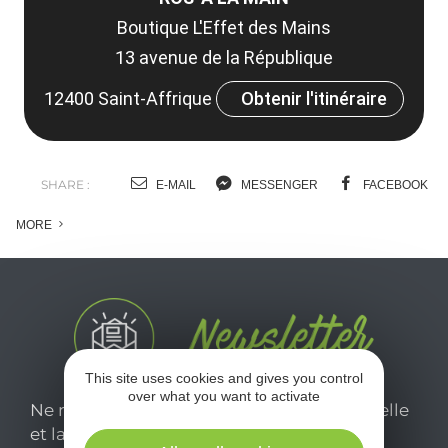
Boutique L'Effet des Mains
13 avenue de la République
12400 Saint-Affrique
Obtenir l'itinéraire
SHARE :
E-MAIL
MESSENGER
FACEBOOK
MORE
This site uses cookies and gives you control
over what you want to activate
Ne manquez pas notre newsletter mensuelle
et laissez-vous inspirer pour profiter