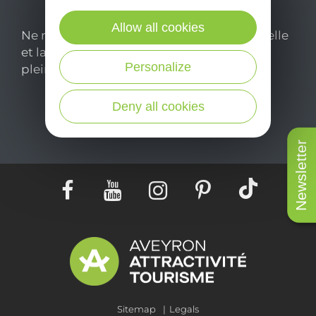
Allow all cookies
Ne manquez pas notre newsletter mensuelle
et laissez-vous inspirer pour profiter
Personalize
pleinement de votre séjour en Aveyron.
Deny all cookies
Je m'abonne ici
Newsletter
Sitemap
Legals