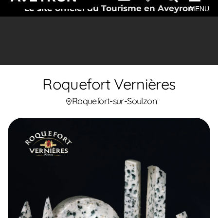
Le site officiel du Tourisme en Aveyron
MENU
Roquefort Vernières
Roquefort-sur-Soulzon