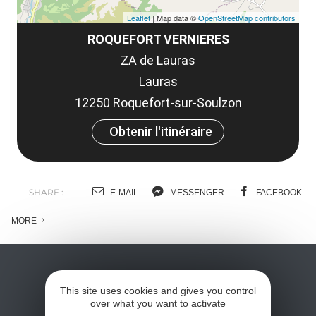
Leaflet
| Map data ©
OpenStreetMap contributors
ROQUEFORT VERNIERES
ZA de Lauras
Lauras
12250 Roquefort-sur-Soulzon
Obtenir l'itinéraire
SHARE :
E-MAIL
MESSENGER
FACEBOOK
MORE
This site uses cookies and gives you control
over what you want to activate