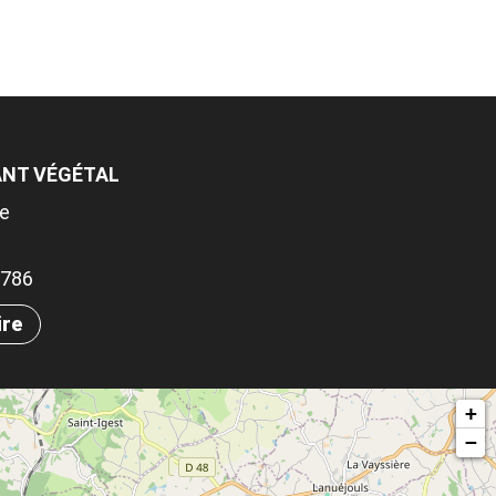
TANT VÉGÉTAL
te
.9786
ire
+
−