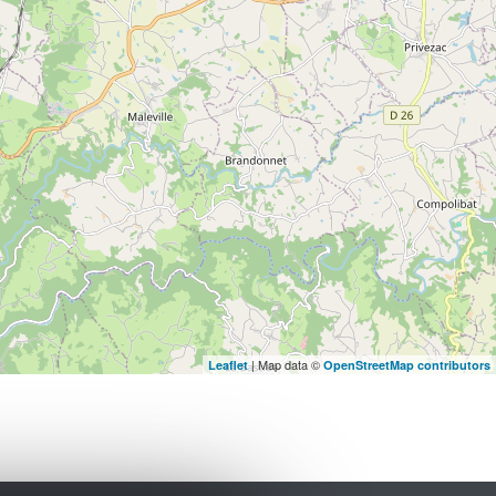
| Map data ©
Leaflet
OpenStreetMap contributors