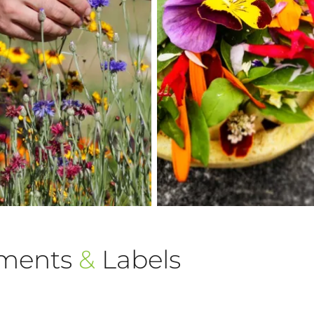
ements
&
Labels