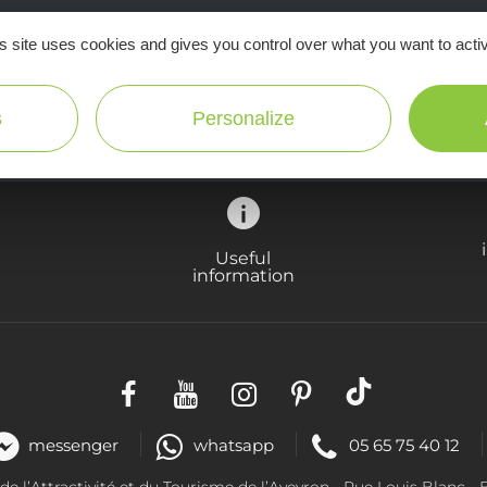
s site uses cookies and gives you control over what you want to acti
Ne manquez pas notre newsletter mensuelle e
inspirer pour profiter pleinement de votre séj
s
Personalize
Useful
information
messenger
whatsapp
05 65 75 40 12
 l’Attractivité et du Tourisme de l’Aveyron -
Rue Louis Blanc
- 