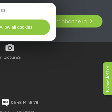
vate
t laissez-vous
Je m'abonne ici
our en Aveyron.
Allow all cookies
in picturES
Newsletter
06 48 14 48 78
BP831 -
12008
Rodez