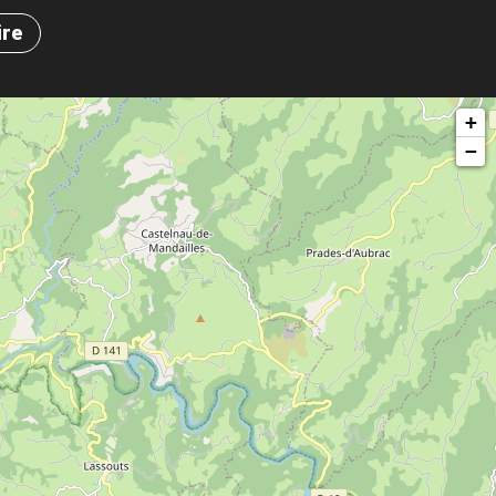
ire
+
−