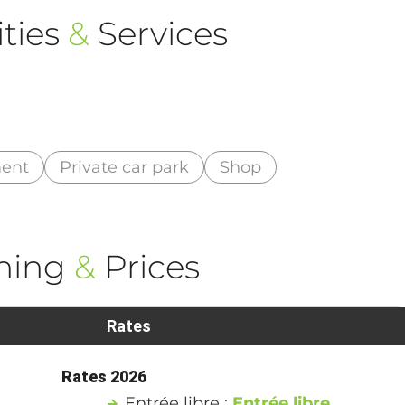
ties
&
Services
ment
Private car park
Shop
ning
&
Prices
Rates
Rates 2026
Entrée libre :
Entrée libre