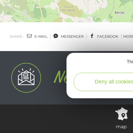
SHARE :
E-MAIL
MESSENGER
FACEBOOK
MOR
Thi
Deny all cookie
map