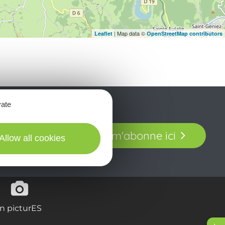
| Map data ©
Leaflet
OpenStreetMap contributors
vate
t laissez-vous
Je m'abonne ici
our en Aveyron.
Allow all cookies
in picturES