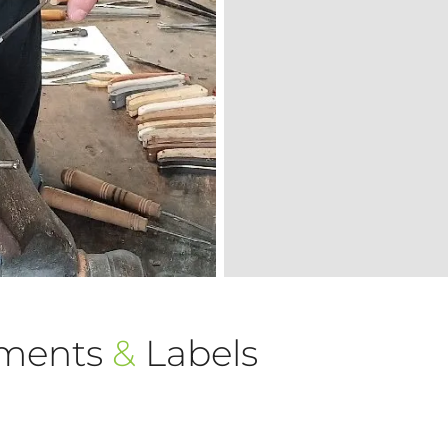
ements
&
Labels