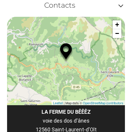
ma
Contacts
la
ou
le
Af
ma
la
+
ou
le
−
ma
ou
le
et
co
tar
Leaflet
| Map data ©
OpenStreetMap contributors
LA FERME DU BÊÊÊZ
voie des dos d'ânes
12560 Saint-Laurent-d'Olt