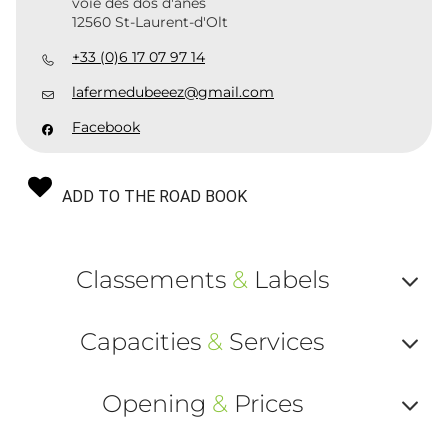
voie des dos d'ânes
12560 St-Laurent-d'Olt
+33 (0)6 17 07 97 14
lafermedubeeez@gmail.com
Facebook
ADD TO THE ROAD BOOK
Classements
&
Labels
Af
Capacities
&
Services
ou
Af
ma
Opening
&
Prices
ou
le
Af