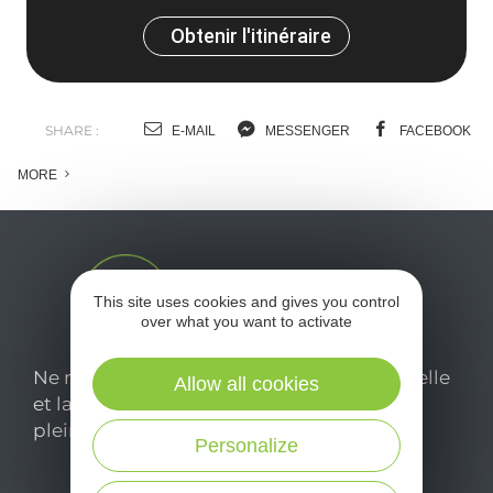
Obtenir l'itinéraire
SHARE :
E-MAIL
MESSENGER
FACEBOOK
MORE
This site uses cookies and gives you control
over what you want to activate
Ne manquez pas notre newsletter mensuelle
Allow all cookies
et laissez-vous inspirer pour profiter
pleinement de votre séjour en Aveyron.
Personalize