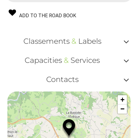
ADD TO THE ROAD BOOK
Classements
&
Labels
Af
Capacities
&
Services
ou
Af
ma
Contacts
ou
le
Af
ma
la
+
ou
le
−
ma
la
le