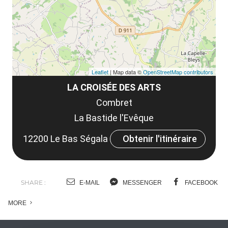
co
Leaflet
| Map data ©
OpenStreetMap contributors
LA CROISÉE DES ARTS
Combret
La Bastide l'Evêque
12200 Le Bas Ségala
Obtenir l'itinéraire
SHARE :
E-MAIL
MESSENGER
FACEBOOK
MORE