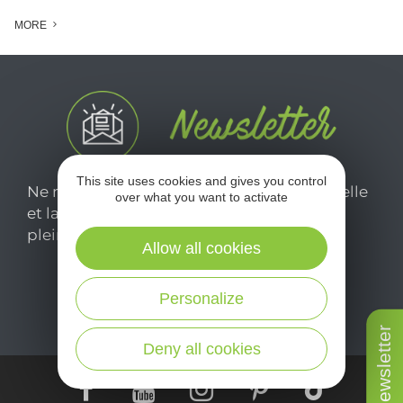
MORE
This site uses cookies and gives you control
Ne manquez pas notre newsletter mensuelle
over what you want to activate
et laissez-vous inspirer pour profiter
pleinement de votre séjour en Aveyron.
Allow all cookies
Je m'abonne ici
Personalize
Newsletter
Deny all cookies