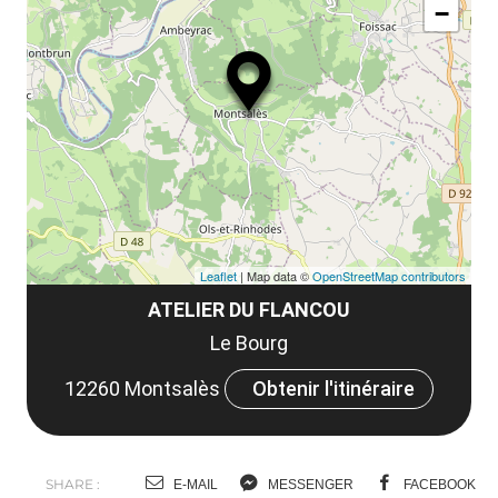
le
−
ma
la
le
co
Leaflet
| Map data ©
OpenStreetMap contributors
ATELIER DU FLANCOU
Le Bourg
12260 Montsalès
Obtenir l'itinéraire
SHARE :
E-MAIL
MESSENGER
FACEBOOK