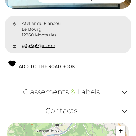
Atelier du Flancou
Le Bourg
12260 Montsalès
g3g6g9@ik.me
ADD TO THE ROAD BOOK
Classements
&
Labels
Af
Contacts
ou
Af
ma
+
ou