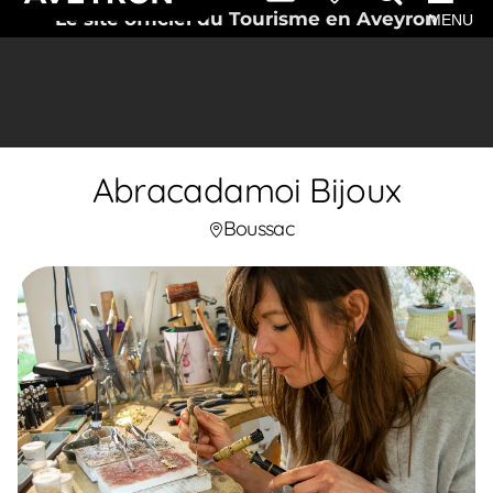
Le site officiel du Tourisme en Aveyron
MENU
Abracadamoi Bijoux
Boussac