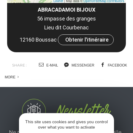
Leaflet
| Map data ©
OpenStreetMap contributors
ABRACADAMOI BIJOUX
56 impasse des granges
Lieu dit Courbenac
12160 Boussac
Obtenir l'itinéraire
SHARE :
E-MAIL
MESSENGER
FACEBOOK
MORE
This site uses cookies and gives you control
over what you want to activate
Ne manquez pas notre newsletter mensuelle