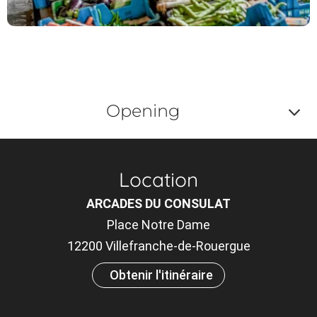
Opening
Af
o
Location
m
ARCADES DU CONSULAT
le
Place Notre Dame
ou
12200 Villefranche-de-Rouergue
et
Obtenir l'itinéraire
×
ta