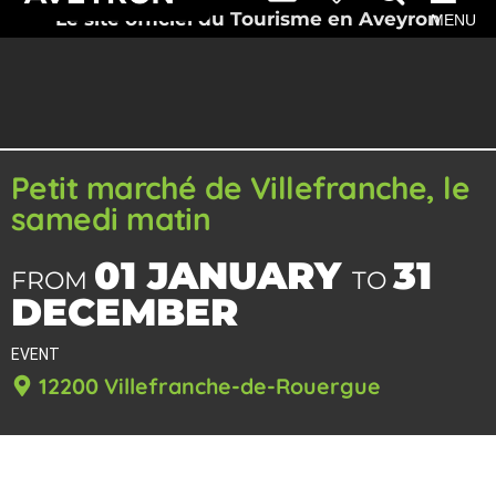
Le site officiel du Tourisme en Aveyron
MENU
Petit marché de Villefranche, le
samedi matin
01 JANUARY
31
FROM
TO
DECEMBER
EVENT
12200 Villefranche-de-Rouergue