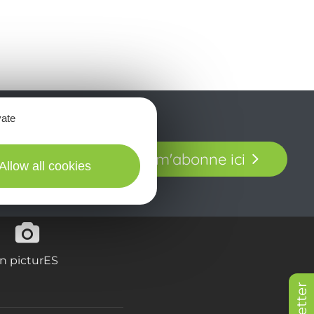
vate
t laissez-vous
Je m'abonne ici
our en Aveyron.
Allow all cookies
in picturES