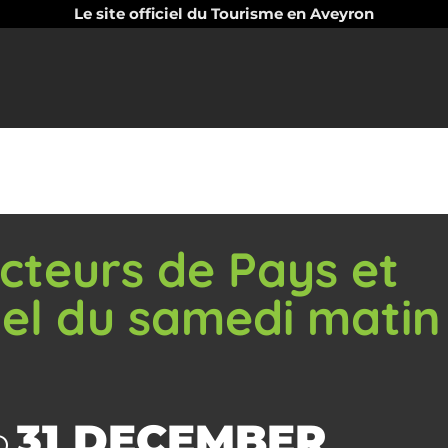
Le site officiel du Tourisme en Aveyron
cteurs de Pays et
el du samedi matin
31 DECEMBER
O