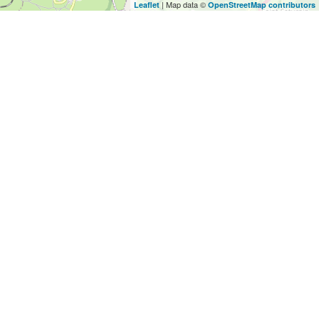
| Map data ©
Leaflet
OpenStreetMap contributors