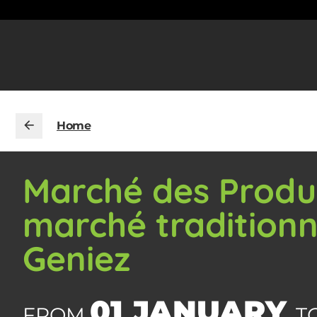
Home
Marché des Produ
marché traditionn
Geniez
01 JANUARY
FROM
T