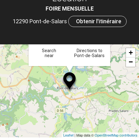
m
FOIRE MENSUELLE
le
12290 Pont-de-Salars
Obtenir l'itinéraire
ou
×
et
ta
Search
Directions to
+
near
Pont-de-Salars
−
Leaflet
| Map data ©
OpenStreetMap contributors