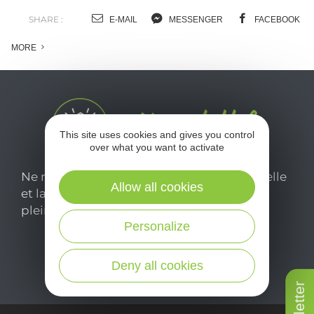
SHARE :
E-MAIL
MESSENGER
FACEBOOK
MORE
This site uses cookies and gives you control
over what you want to activate
Ne manquez pas notre newsletter mensuelle
Allow all cookies
et laissez-vous inspirer pour profiter
pleinement de votre séjour en Aveyron.
Personalize
Je m'abonne ici
Deny all cookies