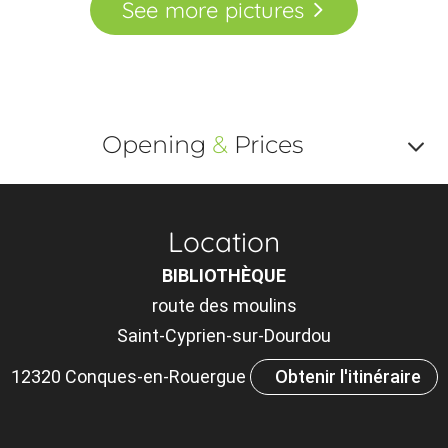
See
more
pictures
Opening
&
Prices
Af
o
Location
m
BIBLIOTHÈQUE
le
route des moulins
ou
Saint-Cyprien-sur-Dourdou
et
12320 Conques-en-Rouergue
Obtenir l'itinéraire
×
ta