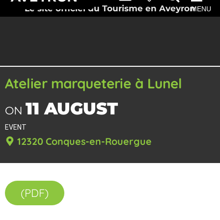
Le site officiel du Tourisme en Aveyron
MENU
Atelier marqueterie à Lunel
11 AUGUST
ON
EVENT
12320 Conques-en-Rouergue
(PDF)