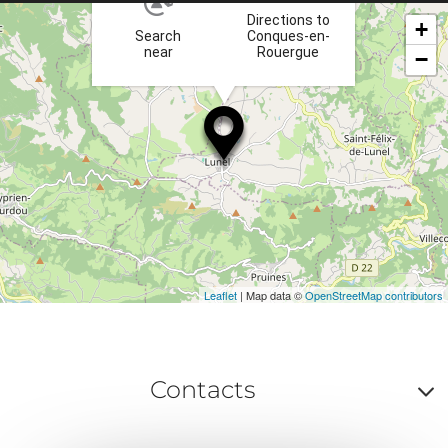
Directions to
+
Search
Conques-en-
near
Rouergue
−
Leaflet
| Map data ©
OpenStreetMap contributors
Contacts
A