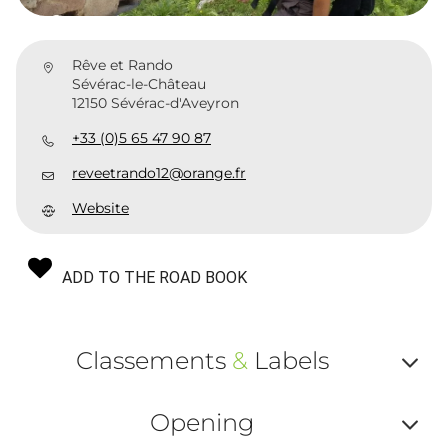
Rêve et Rando
Sévérac-le-Château
12150 Sévérac-d'Aveyron
+33 (0)5 65 47 90 87
reveetrando12@orange.fr
Website
ADD TO THE ROAD BOOK
Classements
&
Labels
Af
Opening
ou