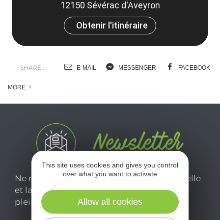
12150 Sévérac d'Aveyron
Obtenir l'itinéraire
SHARE :
E-MAIL
MESSENGER
FACEBOOK
MORE
This site uses cookies and gives you control
over what you want to activate
Ne manquez pas notre newsletter mensuelle
et laissez-vous inspirer pour profiter
pleinement de votre séjour en Aveyron.
Allow all cookies