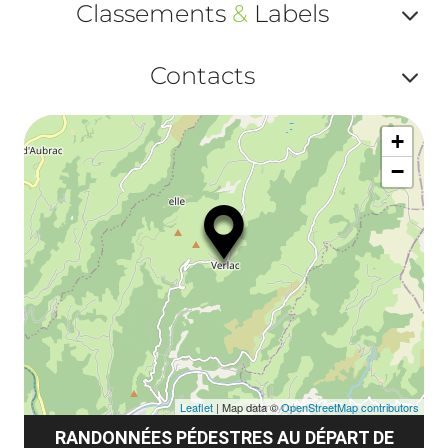
Classements
&
Labels
Af
Contacts
ou
Af
ma
+
ou
le
−
ma
la
le
co
Leaflet
| Map data ©
OpenStreetMap contributors
RANDONNÉES PÉDESTRES AU DÉPART DE