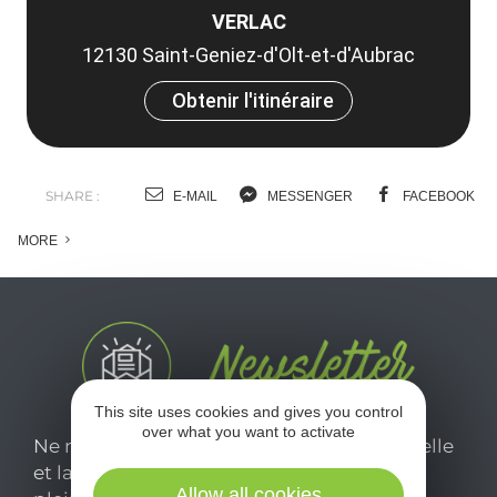
VERLAC
12130 Saint-Geniez-d'Olt-et-d'Aubrac
Obtenir l'itinéraire
SHARE :
E-MAIL
MESSENGER
FACEBOOK
MORE
This site uses cookies and gives you control
over what you want to activate
Ne manquez pas notre newsletter mensuelle
et laissez-vous inspirer pour profiter
Allow all cookies