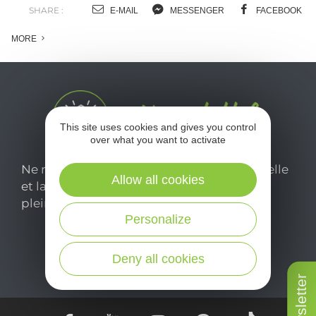
SHARE :
E-MAIL
MESSENGER
FACEBOOK
MORE
This site uses cookies and gives you control
over what you want to activate
Ne manquez pas notre newsletter mensuelle
Allow all cookies
et laissez-vous inspirer pour profiter
pleinement de votre séjour en Aveyron.
Personalize
Je m'abonne ici
Deny all cookies
Newsletter