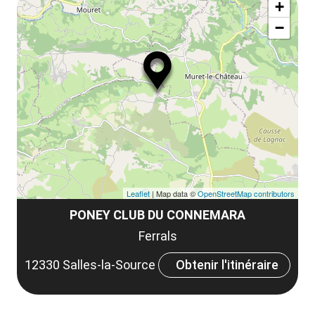
la
+
ou
le
−
ma
la
le
co
Leaflet
| Map data ©
OpenStreetMap contributors
PONEY CLUB DU CONNEMARA
Ferrals
12330 Salles-la-Source
Obtenir l'itinéraire