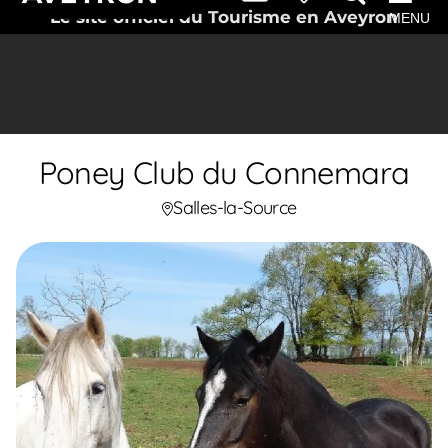
Le site officiel du Tourisme en Aveyron
MENU
Poney Club du Connemara
Salles-la-Source