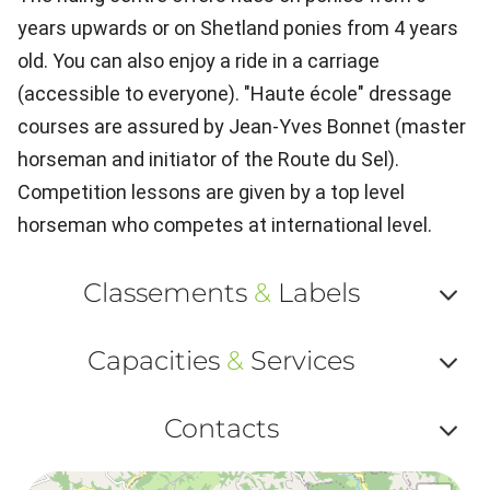
years upwards or on Shetland ponies from 4 years
old. You can also enjoy a ride in a carriage
(accessible to everyone). "Haute école" dressage
courses are assured by Jean-Yves Bonnet (master
horseman and initiator of the Route du Sel).
Competition lessons are given by a top level
horseman who competes at international level.
Classements
&
Labels
Af
Capacities
&
Services
ou
Af
ma
Contacts
ou
le
Af
ma