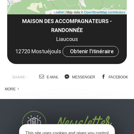
Leaflet
| Map data ©
OpenStreetMap contributors
MAISON DES ACCOMPAGNATEURS -
RANDONNÉE
Liaucous
12720 Mostuéjouls
Obtenir l'itinéraire
SHARE :
E-MAIL
MESSENGER
FACEBOOK
MORE
This site uses cookies and gives you control