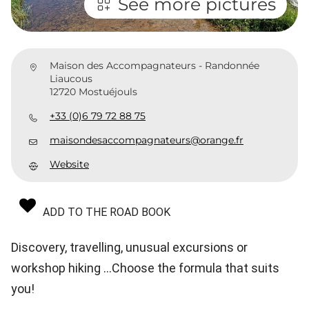
See more pictures
Maison des Accompagnateurs - Randonnée
Liaucous
12720 Mostuéjouls
+33 (0)6 79 72 88 75
maisondesaccompagnateurs@orange.fr
Website
ADD TO THE ROAD BOOK
Discovery, travelling, unusual excursions or
workshop hiking ...Choose the formula that suits
you!