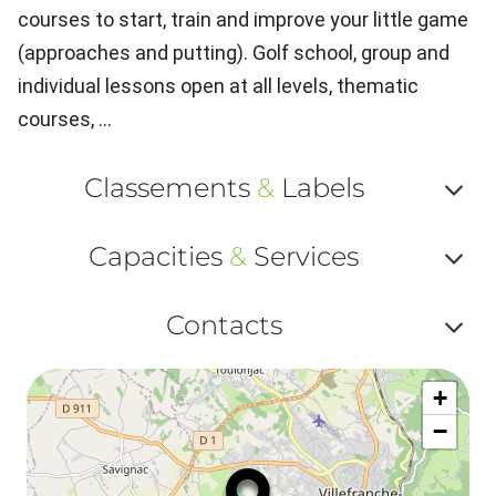
courses to start, train and improve your little game
(approaches and putting). Golf school, group and
individual lessons open at all levels, thematic
courses, ...
Classements
&
Labels
Af
Capacities
&
Services
ou
Af
ma
Contacts
ou
le
Af
ma
la
+
ou
le
−
ma
la
le