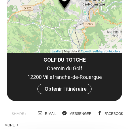
co
Leaflet
| Map data ©
OpenStreetMap contributors
GOLF DU TOTCHE
Chemin du Golf
12200 Villefranche-de-Rouergue
Obtenir l'itinéraire
SHARE :
E-MAIL
MESSENGER
FACEBOOK
MORE