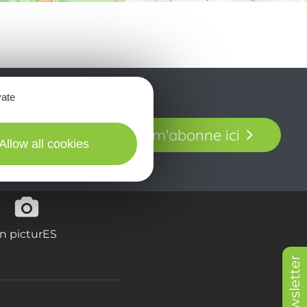
vate
t laissez-vous
Je m'abonne ici
our en Aveyron.
Allow all cookies
in picturES
Newsletter