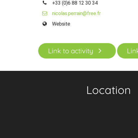
+33 (0)6 88 12 30 34
nicolas.perrain@free.fr
Website
Link to activity
Lin
Location