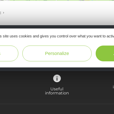
E
s site uses cookies and gives you control over what you want to acti
Ne manquez pas notre newsletter mensuelle e
inspirer pour profiter pleinement de votre séj
s
Personalize
Useful
information