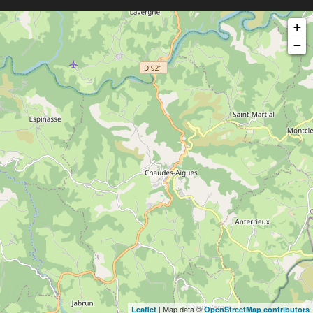
+
−
| Map data ©
Leaflet
OpenStreetMap contributors