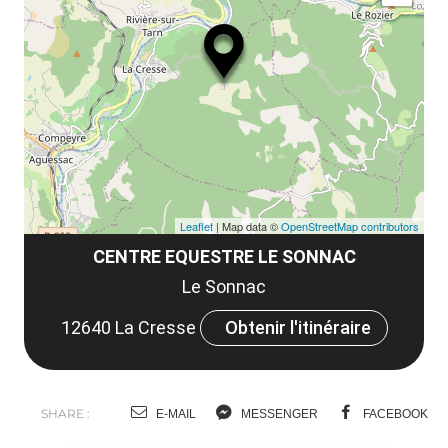
ma
ou
le
et
co
tar
Leaflet
| Map data ©
OpenStreetMap contributors
CENTRE EQUESTRE LE SONNAC
Le Sonnac
12640 La Cresse
Obtenir l'itinéraire
SHARE :
E-MAIL
MESSENGER
FACEBOOK