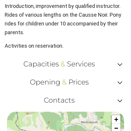
Introduction, improvement by qualified instructor.
Rides of various lengths on the Causse Noir. Pony
rides for children under 10 accompanied by their
parents.
Activities on reservation.
Capacities
&
Services
Af
Opening
&
Prices
ou
Af
ma
Contacts
ou
le
Af
ma
la
+
ou
le
−