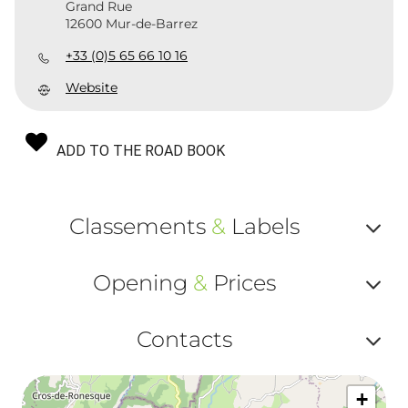
Grand Rue
12600 Mur-de-Barrez
+33 (0)5 65 66 10 16
Website
ADD TO THE ROAD BOOK
Classements
&
Labels
Af
Opening
&
Prices
ou
Af
ma
Contacts
ou
le
Af
ma
la
+