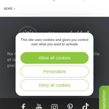
MORE
This site uses cookies and gives you control
over what you want to activate
Ne manquez pas notre newsletter mensuelle
Allow all cookies
et laissez-vous inspirer pour profiter
pleinement de votre séjour en Aveyron.
Personalize
Je m'abonne ici
Deny all cookies
Newsletter