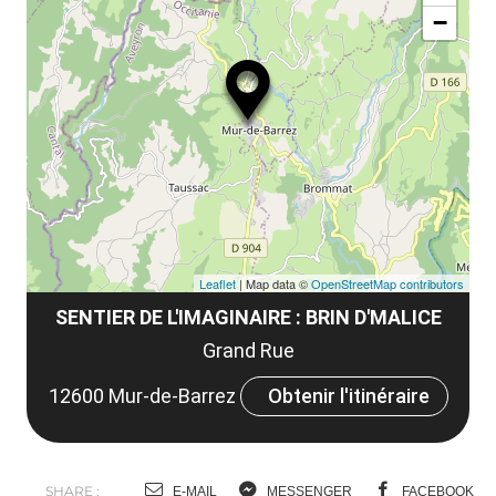
ou
le
−
ma
ou
le
et
co
tar
Leaflet
| Map data ©
OpenStreetMap contributors
SENTIER DE L'IMAGINAIRE : BRIN D'MALICE
Grand Rue
12600 Mur-de-Barrez
Obtenir l'itinéraire
SHARE :
E-MAIL
MESSENGER
FACEBOOK