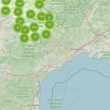
80
146
39
95
67
131
194
8
49
113
109
10
57
10
19
8