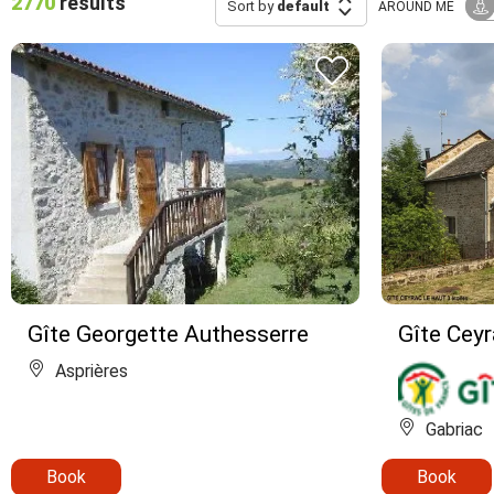
2770
results
Sort by
default
AROUND ME
Gîte Georgette Authesserre
Gîte Cey
Asprières
Gabriac
Book
Book