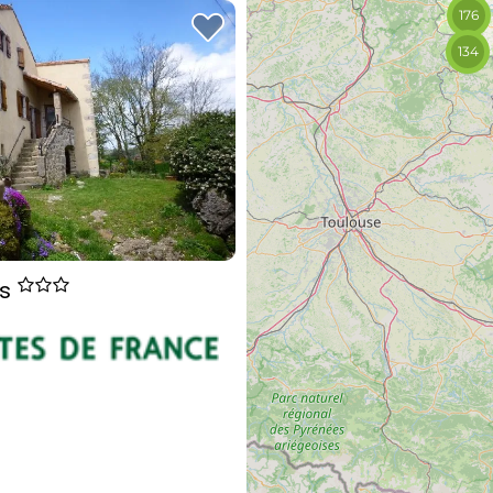
176
134
is