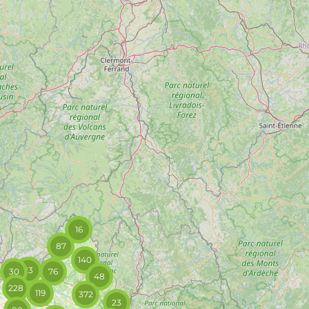
16
87
140
23
30
76
48
228
119
372
23