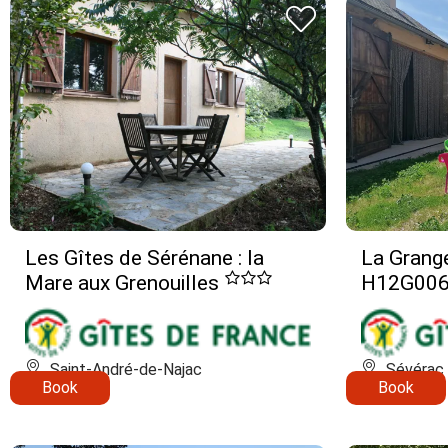
Les Gîtes de Sérénane : la
La Grange
Mare aux Grenouilles
H12G00
Saint-André-de-Najac
Sévérac 
Book
Book