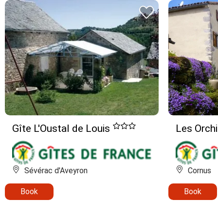
Gîte L'Oustal de Louis
Les Orch
Sévérac d'Aveyron
Cornus
Book
Book