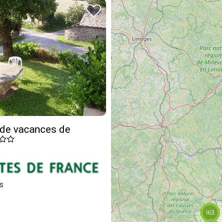
 de vacances de
s
163