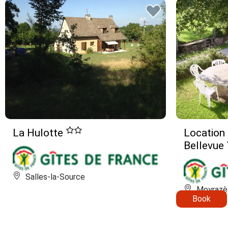
La Hulotte
Location
Bellevue
Salles-la-Source
Moyrazè
Book