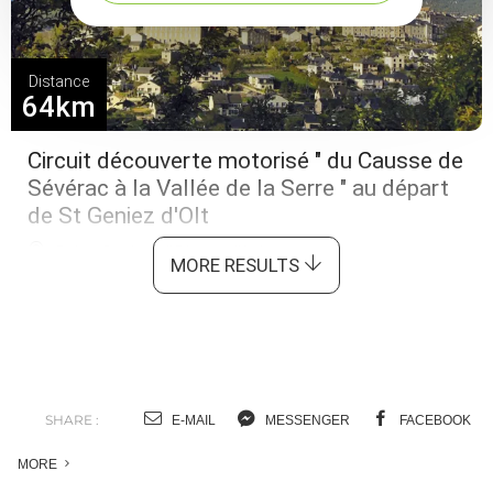
Distance
64km
Circuit découverte motorisé " du Causse de
Sévérac à la Vallée de la Serre " au départ
de St Geniez d'Olt
Saint-Geniez-d'Olt-et-d'Aubrac
MORE RESULTS
SHARE :
E-MAIL
MESSENGER
FACEBOOK
MORE