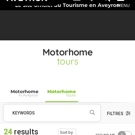
Le site officiel du Tourisme en Aveyron
MENU
Motorhome
tours
Motorhome
Motorhome
in Aveyron
tours
KEYWORDS
FILTRES
24
results
Sort by