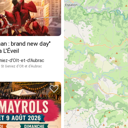
an : brand new day"
 L'Éveil
niez-d'Olt-et-d'Aubrac
St Geniez d'Olt et d'Aubrac