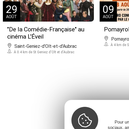
29
09
AOÛT
AOÛT
"De la Comédie-Française" au
Pomayrols
cinéma L'Éveil
Pomayro
À 4 km de St
Saint-Geniez-d'Olt-et-d'Aubrac
À 0.4 km de St Geniez d'Olt et d'Aubrac
Pour un
sociaux, am