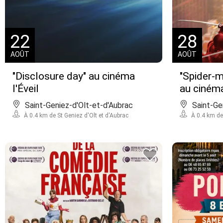
22
28
AOÛT
AOÛT
"Disclosure day" au cinéma
"Spider-m
l'Éveil
au cinéma
Saint-Geniez-d'Olt-et-d'Aubrac
Saint-Ge
À 0.4 km de St Geniez d'Olt et d'Aubrac
À 0.4 km de 