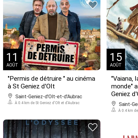
11
15
AOÛT
AOÛT
"Permis de détruire " au cinéma
"Vaiana, 
à St Geniez d'Olt
monde" a
Geniez d'
Saint-Geniez-d'Olt-et-d'Aubrac
À 0.4 km de St Geniez d'Olt et d'Aubrac
Saint-Ge
À 0.4 km de 