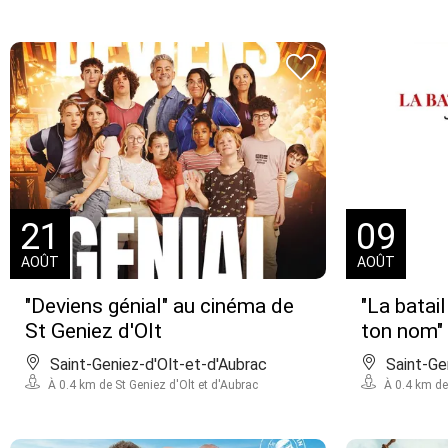
21
09
AOÛT
AOÛT
"Deviens génial" au cinéma de
"La batail
St Geniez d'Olt
ton nom" 
Saint-Geniez-d'Olt-et-d'Aubrac
Saint-Ge
À 0.4 km de St Geniez d'Olt et d'Aubrac
À 0.4 km de 