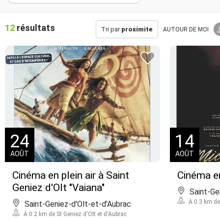
12
résultats
Tri par
proximite
AUTOUR
DE MOI
24
14
AOÛT
AOÛT
Cinéma en plein air à Saint
Cinéma en
Geniez d'Olt "Vaiana"
Saint-Ge
À 0.3 km de 
Saint-Geniez-d'Olt-et-d'Aubrac
À 0.2 km de St Geniez d'Olt et d'Aubrac