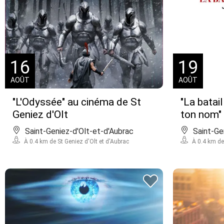
16
19
AOÛT
AOÛT
"L'Odyssée" au cinéma de St
"La batail
Geniez d'Olt
ton nom" 
Saint-Geniez-d'Olt-et-d'Aubrac
Saint-Ge
À 0.4 km de St Geniez d'Olt et d'Aubrac
À 0.4 km de 