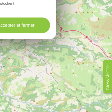
 stockent
ccepter et fermer
Newsletter