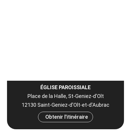
la
ou
le
ma
la
le
co
ÉGLISE PAROISSIALE
Place de la Halle, St-Geniez-d'Olt
12130 Saint-Geniez-d'Olt-et-d'Aubrac
Obtenir l'itinéraire