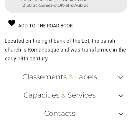
12130 St-Geniez-d'Olt-et-d'Aubrac
ADD TO THE ROAD BOOK
Located on the right bank of the Lot, the parish
church is Romanesque and was transformed in the
early 18th century.
Classements
&
Labels
Af
Capacities
&
Services
ou
Af
ma
Contacts
ou
le
Af
ma