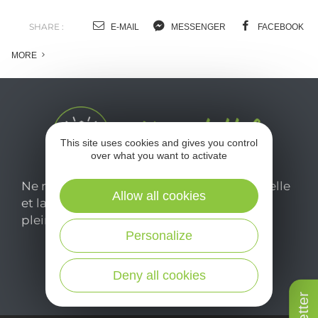
SHARE :
E-MAIL
MESSENGER
FACEBOOK
MORE
This site uses cookies and gives you control
over what you want to activate
Ne manquez pas notre newsletter mensuelle
Allow all cookies
et laissez-vous inspirer pour profiter
pleinement de votre séjour en Aveyron.
Personalize
Je m'abonne ici
Deny all cookies