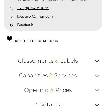
+33 (0)6 74 95 16 75
loupairol@gmail.com
Facebook
ADD TO THE ROAD BOOK
Classements
&
Labels
Af
Capacities
&
Services
ou
Af
ma
Opening
&
Prices
ou
le
Af
ma
Contacts