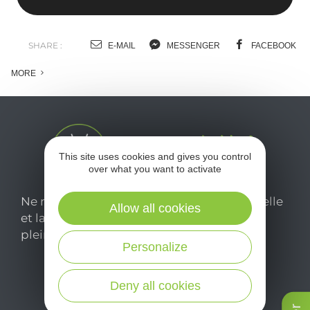
SHARE :
E-MAIL
MESSENGER
FACEBOOK
MORE
This site uses cookies and gives you control
over what you want to activate
Ne manquez pas notre newsletter mensuelle
Allow all cookies
et laissez-vous inspirer pour profiter
pleinement de votre séjour en Aveyron.
Personalize
Je m'abonne ici
Deny all cookies