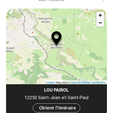
la
ou
le
Af
ma
la
+
ou
le
−
ma
ou
le
et
co
tar
Leaflet
| Map data ©
OpenStreetMap contributors
LOU PAIROL
12250 Saint-Jean-et-Saint-Paul
Obtenir l'itinéraire