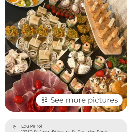
See more pictures
Lou Pairol
12250 St-Jean-d'Alcas-et-St-Paul-des-Fonts