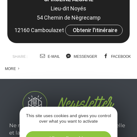
Lieu-dit Noyés
54 Chemin de Nègrecamp
12160 Camboulazet
Obtenir l'itinéraire
SHARE :
E-MAIL
MESSENGER
FACEBOOK
MORE
This site uses cookies and gives you control
over what you want to activate
Ne manquez pas notre newsletter mensuelle
et laissez-vous inspirer pour profiter