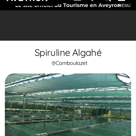
Le site officiel du Tourisme en Aveyron
MENU
Spiruline Algahé
Camboulazet