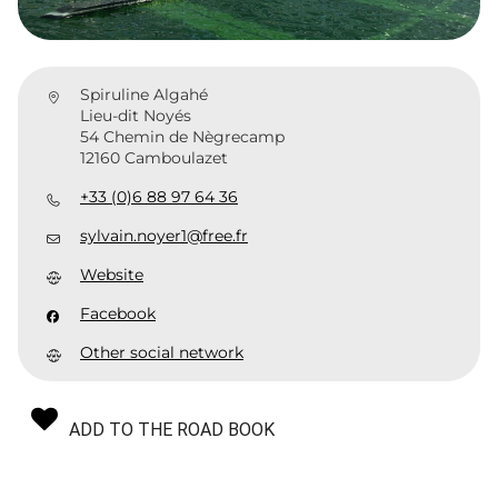
Spiruline Algahé
Lieu-dit Noyés
54 Chemin de Nègrecamp
12160 Camboulazet
+33 (0)6 88 97 64 36
sylvain.noyer1@free.fr
Website
Facebook
Other social network
ADD TO THE ROAD BOOK