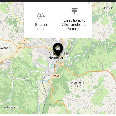
×
Directions to
Search
Villefranche-de-
near
Rouergue