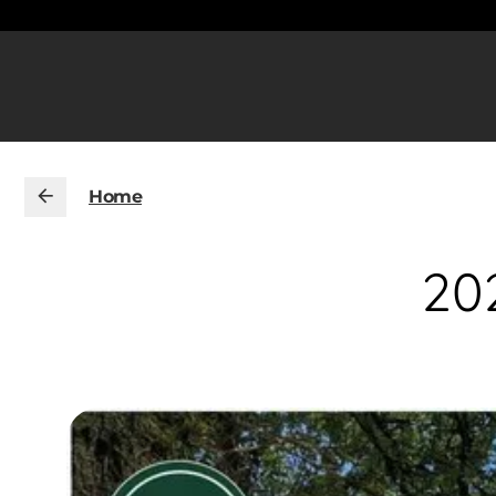
Home
202