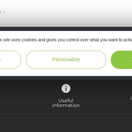
E
s site uses cookies and gives you control over what you want to acti
Ne manquez pas notre newsletter mensuelle e
inspirer pour profiter pleinement de votre séj
s
Personalize
Useful
information