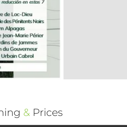
ning
&
Prices