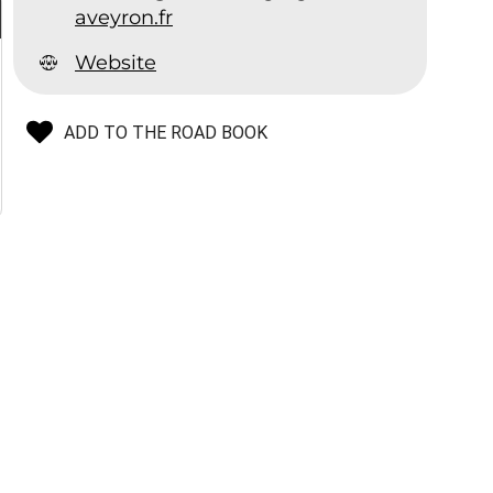
aveyron.fr
Website
ADD TO THE ROAD BOOK