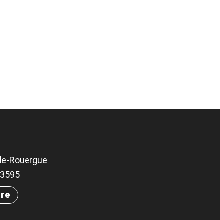
S
-de-Rouergue
.03595
ire