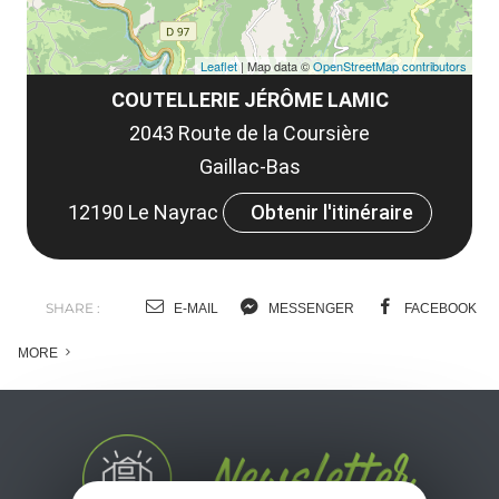
Leaflet
| Map data ©
OpenStreetMap contributors
COUTELLERIE JÉRÔME LAMIC
2043 Route de la Coursière
Gaillac-Bas
12190 Le Nayrac
Obtenir l'itinéraire
SHARE :
E-MAIL
MESSENGER
FACEBOOK
MORE