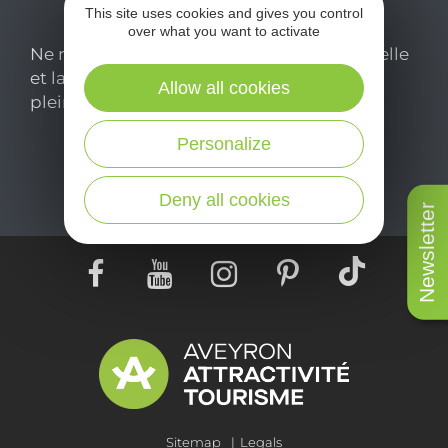
This site uses cookies and gives you control
over what you want to activate
Ne manquez pas notre newsletter mensuelle
et laissez-vous inspirer pour profiter
Allow all cookies
pleinement de votre séjour en Aveyron.
Personalize
Je m'abonne ici
Deny all cookies
Newsletter
Sitemap
Legals