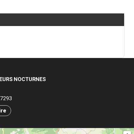
EURS NOCTURNES
.67293
ire