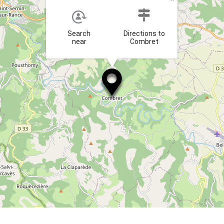
Search
Directions to
near
Combret