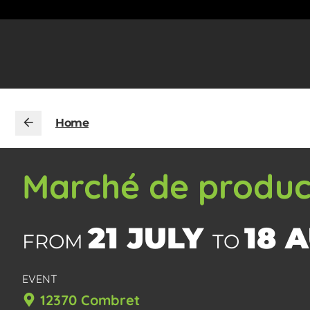
Home
Marché de produc
21 JULY
18 
FROM
TO
EVENT
12370 Combret