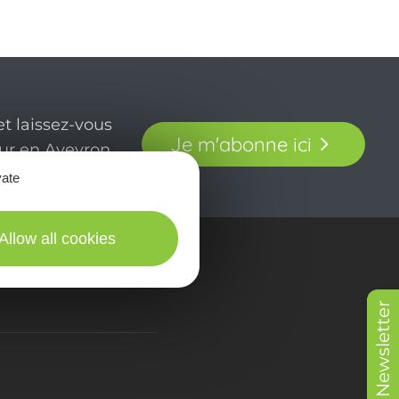
t laissez-vous
Je m'abonne ici
our en Aveyron.
vate
Allow all cookies
in picturES
Newsletter