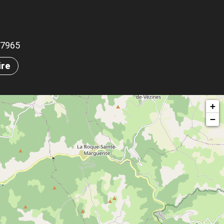
.07965
ire
+
−