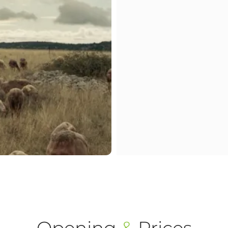
Opening
&
Prices