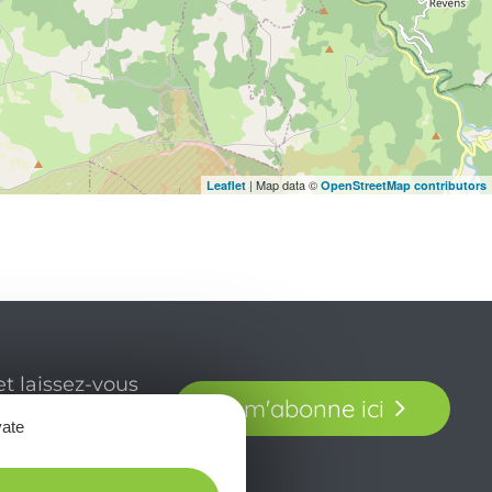
| Map data ©
Leaflet
OpenStreetMap contributors
t laissez-vous
Je m'abonne ici
our en Aveyron.
vate