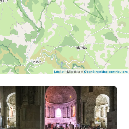
| Map data ©
Leaflet
OpenStreetMap contributors