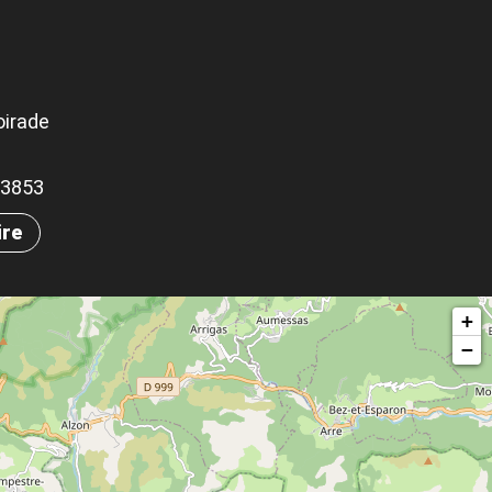
oirade
.33853
ire
+
−