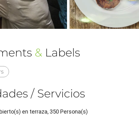
ements
&
Labels
rs
ades / Servicios
bierto(s) en terraza, 350 Persona(s)