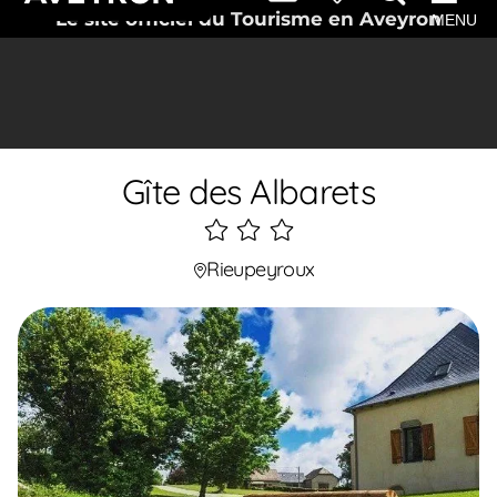
Le site officiel du Tourisme en Aveyron
MENU
Gîte des Albarets
3
étoiles
Rieupeyroux