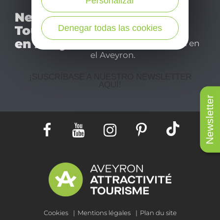
Personalizar
No se pierda nuestro
Newsletter
mensual newsletter y
Tourismo
Denegar todas las cookies
déjese inspirar para
en Aveyron
disfrutar de su estancia en
el Aveyron.
¡SUSCRÍBASE A NUESTRO NEWSLETTER
AQUÍ!
Newsletter
Cookies
Mentions légales
Plan du site