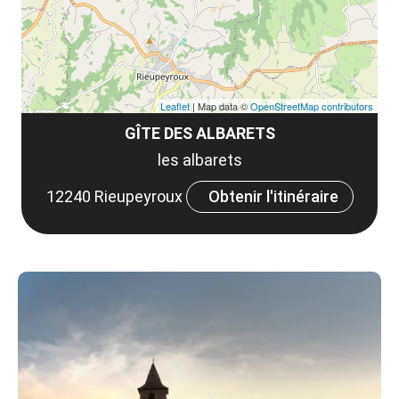
Leaflet
| Map data ©
OpenStreetMap contributors
GÎTE DES ALBARETS
les albarets
12240 Rieupeyroux
Obtenir l'itinéraire