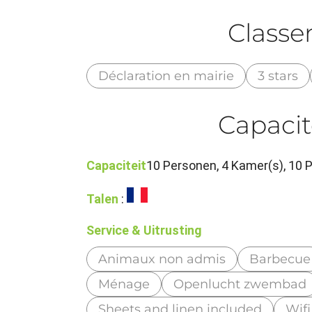
Class
Déclaration en mairie
3 stars
Capacit
Capaciteit
10 Personen, 4 Kamer(s), 10
Talen
:
Service & Uitrusting
Animaux non admis
Barbecue
Ménage
Openlucht zwembad
Sheets and linen included
Wifi