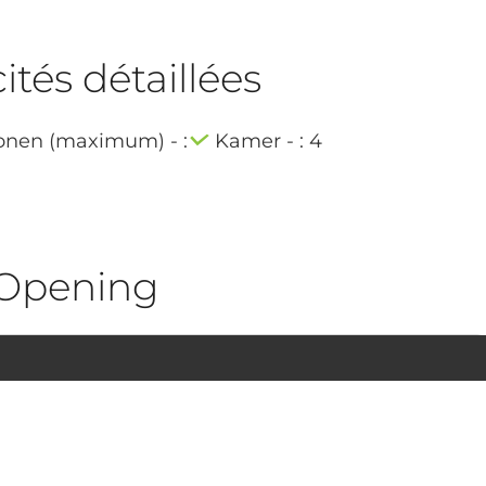
tés détaillées
onen (maximum) - :
Kamer - : 4
Opening
1