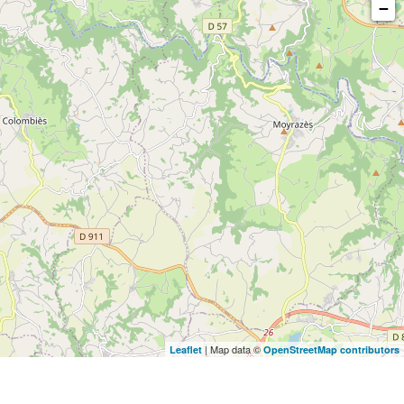
−
| Map data ©
Leaflet
OpenStreetMap contributors