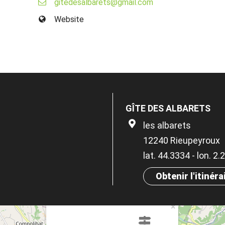
gitedesalbarets@gmail.com
Website
GÎTE DES ALBARETS
les albarets
12240 Rieupeyroux
lat. 44.3334 - lon. 2
Obtenir l'itinéra
×