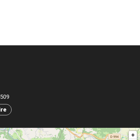
.2509
ire
+