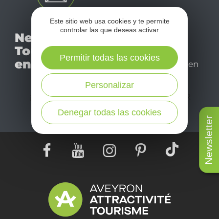
Este sitio web usa cookies y te permite
No se pierda nuestro
controlar las que deseas activar
Newsletter
mensual newsletter y
Tourismo
déjese inspirar para
Permitir todas las cookies
en Aveyron
disfrutar de su estancia en
el Aveyron.
Personalizar
¡SUSCRÍBASE A NUESTRO NEWSLETTER
AQUÍ!
Denegar todas las cookies
Newsletter