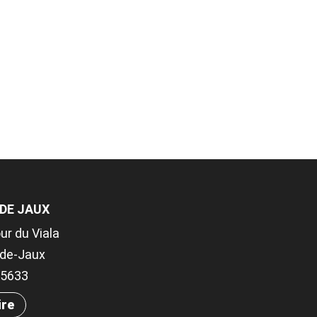
 DE JAUX
ur du Viala
-de-Jaux
.05633
ire