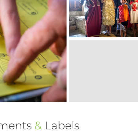
ements
&
Labels