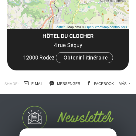
Leaflet
| Map data ©
OpenStreetMap contributors
HÔTEL DU CLOCHER
4 rue Séguy
12000 Rodez
Obtenir l'itinéraire
SHARE :
E-MAIL
MESSENGER
FACEBOOK
MÁS