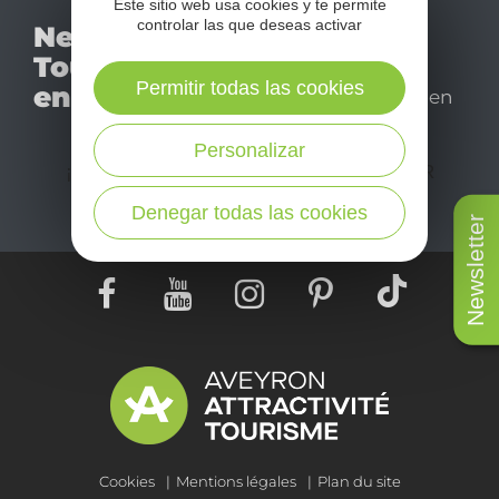
Este sitio web usa cookies y te permite
No se pierda nuestro
controlar las que deseas activar
Newsletter
mensual newsletter y
Tourismo
déjese inspirar para
Permitir todas las cookies
en Aveyron
disfrutar de su estancia en
el Aveyron.
Personalizar
¡SUSCRÍBASE A NUESTRO NEWSLETTER
AQUÍ!
Denegar todas las cookies
Newsletter
Cookies
Mentions légales
Plan du site