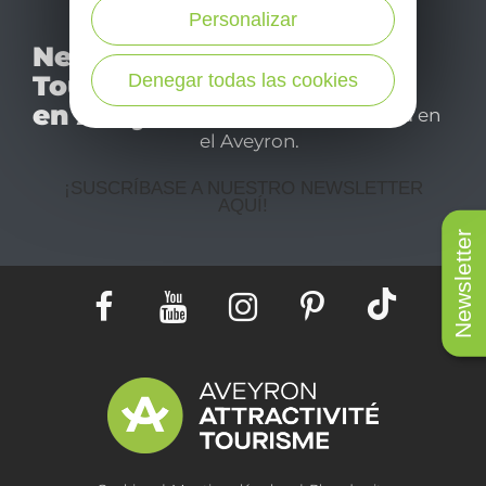
Personalizar
No se pierda nuestro
Newsletter
mensual newsletter y
Denegar todas las cookies
Tourismo
déjese inspirar para
en Aveyron
disfrutar de su estancia en
el Aveyron.
¡SUSCRÍBASE A NUESTRO NEWSLETTER
AQUÍ!
Newsletter