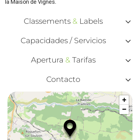
la Maison de Vignes.
Classements
&
Labels
Af
Capacidades / Servicios
ou
Af
ma
Apertura
&
Tarifas
ou
le
Af
ma
Contacto
la
ou
le
Af
ma
la
+
ou
le
−
ma
ou
le
et
co