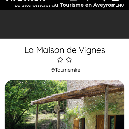
Le site officiel du Tourisme en Aveyron
MENU
La Maison de Vignes
2
étoiles
Tournemire