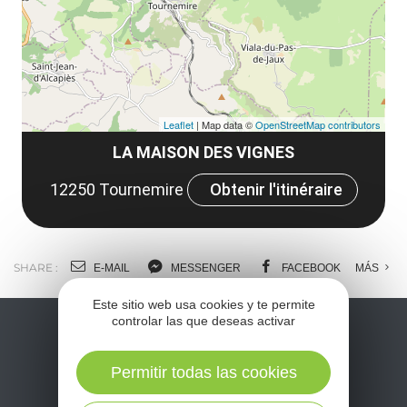
tar
Leaflet
| Map data ©
OpenStreetMap contributors
LA MAISON DES VIGNES
12250 Tournemire
Obtenir l'itinéraire
SHARE :
E-MAIL
MESSENGER
FACEBOOK
MÁS
Este sitio web usa cookies y te permite
controlar las que deseas activar
Permitir todas las cookies