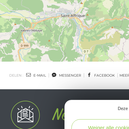
DELEN :
E-MAIL
MESSENGER
FACEBOOK
MEE
Deze s
Weiger alle cooki