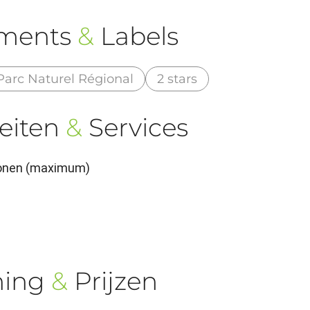
ements
&
Labels
Parc Naturel Régional
2 stars
eiten
&
Services
rsonen (maximum)
ning
&
Prijzen