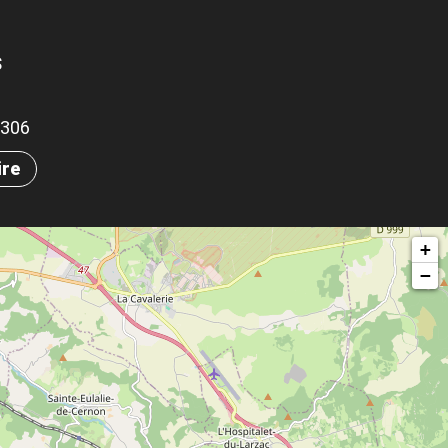
S
.0306
ire
+
−