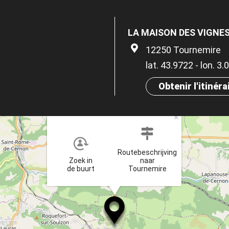
LA MAISON DES VIGNE
12250 Tournemire
lat. 43.9722 - lon. 3
Obtenir l'itinéra
×
Routebeschrijving
Zoek in
naar
de buurt
Tournemire