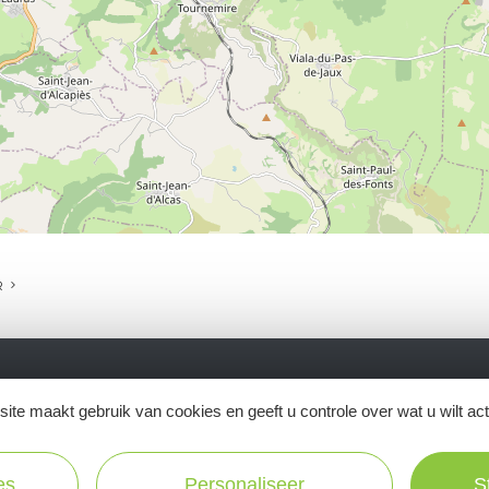
R
ite maakt gebruik van cookies en geeft u controle over wat u wilt ac
Ne manquez pas notre newsletter mensuelle e
inspirer pour profiter pleinement de votre séj
es
Personaliseer
S