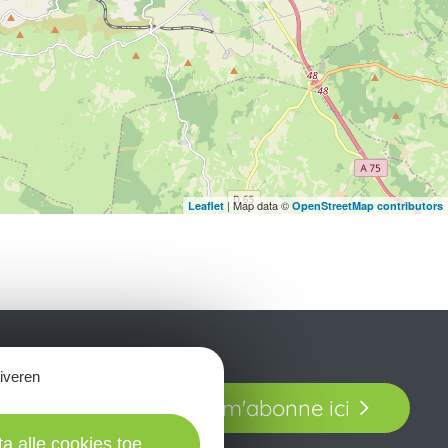
| Map data ©
Leaflet
OpenStreetMap contributors
tiveren
t laissez-vous
Je m'abonne ici
our en Aveyron.
ta alle cookies toe