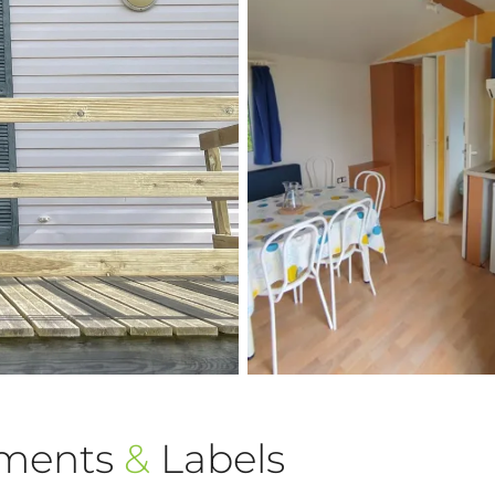
ements
&
Labels