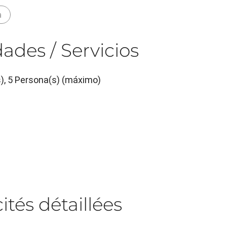
a
ades / Servicios
s), 5 Persona(s) (máximo)
tés détaillées