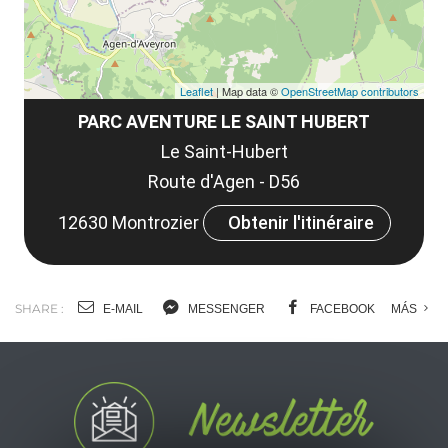
Leaflet
| Map data ©
OpenStreetMap contributors
PARC AVENTURE LE SAINT HUBERT
Le Saint-Hubert
Route d'Agen - D56
12630 Montrozier
Obtenir l'itinéraire
SHARE :
E-MAIL
MESSENGER
FACEBOOK
MÁS