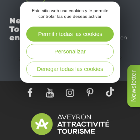
Este sitio web usa cookies y te permite
No se pierda nuestro
controlar las que deseas activar
Newsletter
mensual newsletter y
Tourismo
déjese inspirar para
Permitir todas las cookies
en Aveyron
disfrutar de su estancia en
el Aveyron.
Personalizar
¡SUSCRÍBASE A NUESTRO NEWSLETTER
AQUÍ!
Denegar todas las cookies
Newsletter