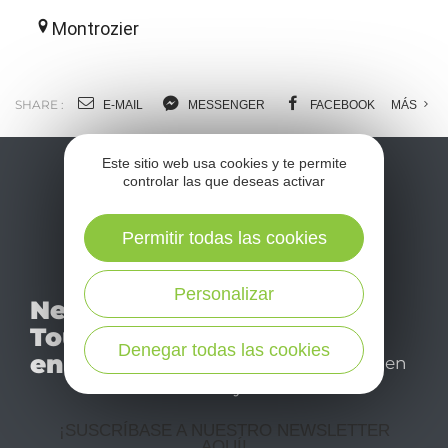
Montrozier
SHARE :
E-MAIL
MESSENGER
FACEBOOK
MÁS
Este sitio web usa cookies y te permite
controlar las que deseas activar
Permitir todas las cookies
No se pierda nuestro
Personalizar
Newsletter
mensual newsletter y
Tourismo
déjese inspirar para
Denegar todas las cookies
en Aveyron
disfrutar de su estancia en
el Aveyron.
¡SUSCRÍBASE A NUESTRO NEWSLETTER
AQUÍ!