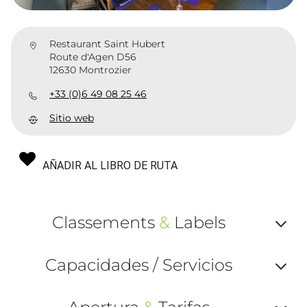
Restaurant Saint Hubert
Route d'Agen D56
12630 Montrozier
+33 (0)6 49 08 25 46
Sitio web
AÑADIR AL LIBRO DE RUTA
Classements
&
Labels
Af
Capacidades / Servicios
ou
Af
ma